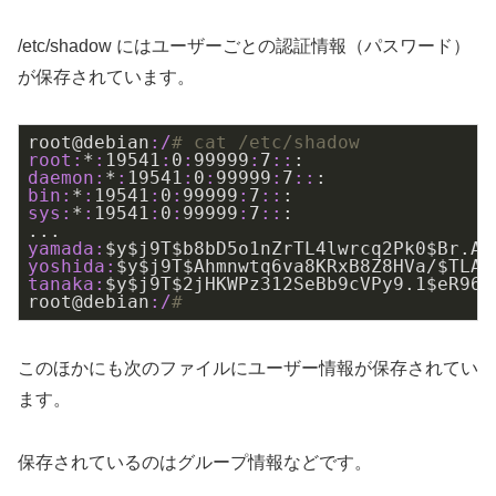
/etc/shadow にはユーザーごとの認証情報（パスワード）
が保存されています。
root@debian
:/
# cat /etc/shadow
root:
*
:
19541
:
0
:
99999
:
7
:
:
daemon:
*
:
19541
:
0
:
99999
:
7
:
:
bin:
*
:
19541
:
0
:
99999
:
7
:
:
sys:
*
:
19541
:
0
:
99999
:
7
:
:
:

yamada:
$y$j9T$b8bD5o1nZrTL4lwrcq2Pk0$Br.AW
yoshida:
$y$j9T$Ahmnwtq6va8KRxB8Z8HVa/$TLA8
tanaka:
$y$j9T$2jHKWPz312SeBb9cVPy9.
1
$eR96V
root@debian
:/
# 
このほかにも次のファイルにユーザー情報が保存されてい
ます。
保存されているのはグループ情報などです。