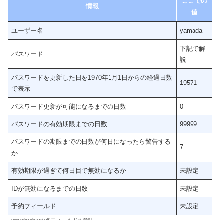
ここでの
情報
値
ユーザー名
yamada
下記で解
パスワード
説
パスワードを更新した日を1970年1月1日からの経過日数
19571
で表示
パスワード更新が可能になるまでの日数
0
パスワードの有効期限までの日数
99999
パスワードの期限までの日数が何日になったら警告する
7
か
有効期限が過ぎて何日目で無効になるか
未設定
IDが無効になるまでの日数
未設定
予約フィールド
未設定
/etc/shadowの各フィールドの意味