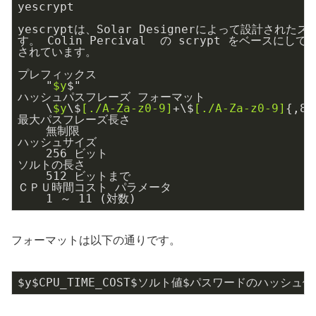
yescrypt

yescryptは、Solar Designerによって設計さ
す。 Colin Percival  の scrypt をベース
されています。

プレフィックス

    "
$y
$"

ハッシュパスフレーズ フォーマット

    \
$y
\$
[./A-Za-z0-9]
+\$
[./A-Za-z0-9]
{,86
最大パスフレーズ長さ

    無制限

ハッシュサイズ

    256 ビット

ソルトの長さ

    512 ビットまで

ＣＰＵ時間コスト パラメータ

    1 ～ 11 (対数)
フォーマットは以下の通りです。
$y$CPU_TIME_COST$ソルト値$パスワードのハッシュ値