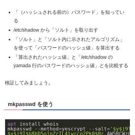
「（ハッシュされる前の）パスワード」を知ってい
る
/etc/shadow から「ソルト」を取り出す
「ソルト」と「ソルト内に示されたアルゴリズム」
を使って「パスワードのハッシュ値」を算出する
「算出されたハッシュ値」と「/etc/shadow の
yamada 行のパスワードのハッシュ値」とを比較する
検証してみましょう。
mkpasswd を使う
apt
 install whois

mkpasswd --method=yescrypt --salt=
'
$y
$j9T
$
$y
$j9T
$b8bD5o1nZrTL4lwrcq2Pk0
$Br
.AW5RCWz8q