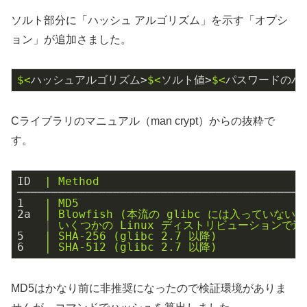
ソルト部分に「ハッシュ アルゴリズム」を示す「オプシ
ョン」が追加さました。
$<
ハッシュアルゴリズム>
$<
ソルト値>
$<
パスワードのハ
Cライブラリのマニュアル（man crypt）からの抜粋で
す。
ID
| Method
──────────────────────────────────────────
1
| MD5
2a
| Blowfish (本流の glibc には入っていない;
|
いくつかの Linux ディストリビューションで追
5
| SHA-256 (glibc 2.7 以降)
6
| SHA-512 (glibc 2.7 以降)
MD5はかなり前に非推奨になったので検証環境がありま