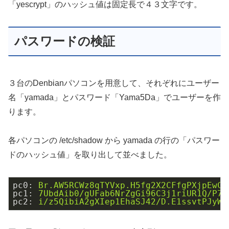
「yescrypt」のハッシュ値は固定長で４３文字です。
パスワードの検証
３台のDenbianパソコンを用意して、それぞれにユーザー
名「yamada」とパスワード「Yama5Da」でユーザーを作
ります。
各パソコンの /etc/shadow から yamada の行の「パスワー
ドのハッシュ値」を取り出して並べました。
pc0
: 
Br.AW5RCWz8qTYVxp.H5fg2X2CFfgPXjpEwCE
pc1
: 
7UbdAib0/gUFab6NrZgGi96C3j1riUR1Q/P7I
pc2
: 
i/z5QibiA2gXIep1EhaSJ42/D.E1ssvtPJyWd