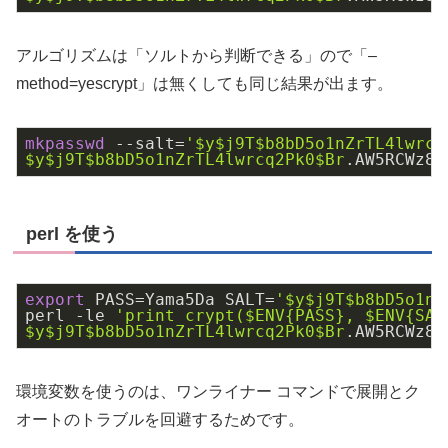
アルゴリズムは「ソルトから判断できる」ので「–
method=yescrypt」は無くしても同じ結果が出ます。
mkpasswd
 --salt=
'
$y
$j9T
$b8bD5o1nZrTL4lwrcq
$y
$j9T
$b8bD5o1nZrTL4lwrcq2Pk0
$Br
.AW5RCWz8q
perl を使う
export
 PASS=Yama5Da SALT=
'
$y
$j9T
$b8bD5o1nZ
perl -le 
'print crypt(
$ENV
{PASS}, 
$ENV
{SAL
$y
$j9T
$b8bD5o1nZrTL4lwrcq2Pk0
$Br
.AW5RCWz8q
環境変数を使うのは、ワンライナー コマンドで展開とク
オートのトラブルを回避するためです。