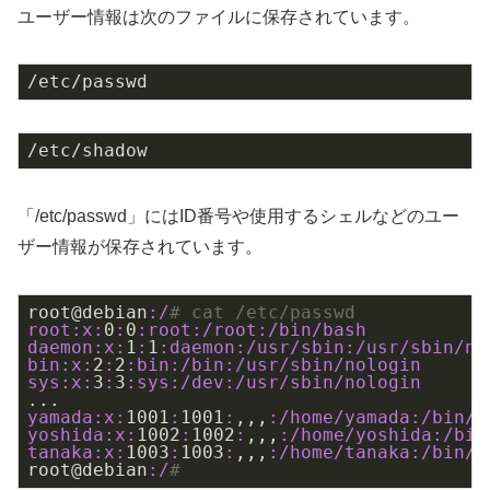
ユーザー情報は次のファイルに保存されています。
/etc/passwd
/etc/shadow
「/etc/passwd」にはID番号や使用するシェルなどのユー
ザー情報が保存されています。
root@debian
:/
# cat /etc/passwd
root:
x:
0
:
0
:root
:/root
:/bin/bash
daemon:
x:
1
:
1
:daemon
:/usr/sbin
:/usr/sbin/no
bin:
x:
2
:
2
:bin
:/bin
:/usr/sbin/nologin
sys:
x:
3
:
3
:sys
:/dev
:/usr/sbin/nologin
yamada:
x:
1001
:
1001
:
,,,
:/home/yamada
:/bin/b
yoshida:
x:
1002
:
1002
:
,,,
:/home/yoshida
:/bin
tanaka:
x:
1003
:
1003
:
,,,
:/home/tanaka
:/bin/b
root@debian
:/
# 