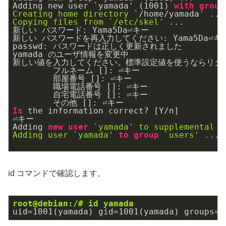
Adding new user `yamada' (1001) 
with
group
Creating home directory `
/home/yamada
' ...

Copying files from `/etc/skel'
 ...

新しい パスワード: Yama5Da⏎キー

新しい パスワードを再入力してください: Yama5Da⏎キー
passwd: パスワードは正しく更新されました

yamada のユーザ情報を変更中

新しい値を入力してください。標準設定値を使うならリター
	フルネーム []: ⏎キー

	部屋番号 []: ⏎キー

	職場電話番号 []: ⏎キー

	自宅電話番号 []: ⏎キー

Is
 the information correct? [Y/n] 

⏎キー

Adding 
new
user
`yamada' to supplemental /
Adding user `yamada'
to
group
`users' ...

id コマンドで確認します。
root@debian:/# id yamada