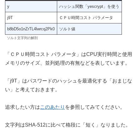
y
ハッシュ関数「yescrypt」を使う
j9T
ＣＰＵ時間コスト パラメータ
b8bD5o1nZrTL4lwrcq2Pk0
ソルト値
ソルト文字列の解剖
「ＣＰＵ時間コスト パラメータ」はCPU実行時間と使用
メモリのサイズ、並列処理の有無などを表しています。
「j9T」はパスワードのハッシュを最適化する「おまじな
い」と考えておきます。
追求したい方は
このあたり
を参照してみてください。
文字列はSHA-512に比べて格段に「短く」なりました。