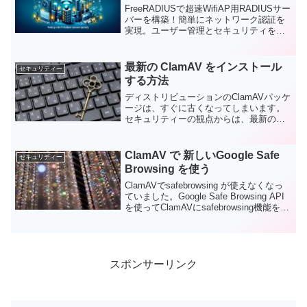
FreeRADIUSで超速WifiAP用RADIUSサー
バーを構築！簡単にネットワーク認証を
実現。ユーザー管理とセキュリティを強
化。オープンソースでコストも削減！
最新の ClamAV をインストール
セキュリティー
する方法
ディストリビューションのClamAVパッケ
ージは、すぐに古くなってしまいます。
セキュリティーの観点からは、最新のも
のをインストールするのが理想的です。
最新のClamAVをインストールする方法を
解説します。
ClamAV で 新しいGoogle Safe
セキュリティー
Browsing を使う
ClamAVでsafebrowsing が使えなくなっ
ていました。Google Safe Browsing API
を使ってClamAVにsafebrowsing機能を復
活させる方法を解説します。
スポンサーリンク