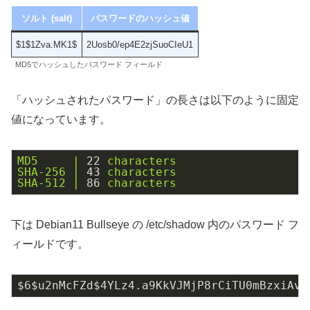
ソルト (salt)
パスワードのハッシュ値
$1$1Zva.MK1$
2Uosb0/ep4E2zjSuoCIeU1
MD5でハッシュしたパスワード フィールド
「ハッシュされたパスワード」の長さは以下のように固定
値になっています。
MD5
|
22
characters
SHA-256
|
43
characters
SHA-512
|
86
characters
下は Debian11 Bullseye の /etc/shadow 内のパスワード フ
ィールドです。
$6$u2nMcFZd$4YLz4.a9KkVJMjP8rCiTU0mBzxiAvF