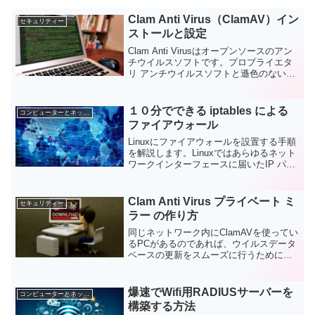
Clam Anti Virus（ClamAV）イン
セキュリティー
ストールと設定
Clam Anti Virusはオープンソースのアン
チウイルスソフトです。プロプライエタ
リ アンチウイルスソフトと遜色のない能
力を発揮します。今回はDebianのパッケ
ージを使って、ClamAV（Clam Anti
Virus）をインストールする方法を解説し
１０分でできる iptables による
コンピューターとネットワーク
ます。
ファイアウォール
Linuxにファイアウォールを設置する手順
を解説します。Linuxではあらゆるネット
ワークインターフェースに届いたIP パケ
ットを処理します。パケットの扱いを
Linuxカーネルに指示する方法のひとつが
iptablesです。
Clam Anti Virus プライベート ミ
セキュリティー
ラー の作り方
同じネットワーク内にClamAVを使ってい
るPCがあるのであれば、ウイルスデータ
ベースの更新をスムーズに行うためにプ
ライベートミラーを設置しておく必要が
あります。公式ミラーに負荷をかけずに
無料で使える恩恵を享受しましょう。
爆速でWifi用RADIUSサーバーを
コンピューターとネットワーク
構築する方法