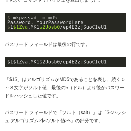
せんが、コマンドでハッシュを算出しました。
$
 mkpasswd -m md5
$
1
$1Zva
.MK1
$2Uosb0
/ep4E2zjSuoCIeU1
パスワード フィールドは最後の行です。
$1$1Zva.MK1$2Uosb
0
/ep4E2zjSuoCIeU1
「$1$」はアルゴリズムがMD5であることを表し、続く０
～８文字がソルト値、最後の$（ドル）より後がパスワー
ドをハッシュした値です。
パスワード フィールドで「ソルト（salt）」は「$<ハッシ
ュ アルゴリズム>$<ソルト値>$」の部分です。