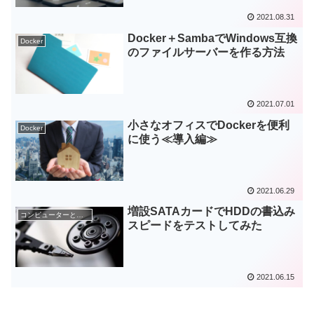
2021.08.31
Docker＋SambaでWindows互換
Docker
のファイルサーバーを作る方法
2021.07.01
小さなオフィスでDockerを便利
Docker
に使う≪導入編≫
2021.06.29
増設SATAカードでHDDの書込み
コンピューターとネットワーク
スピードをテストしてみた
2021.06.15